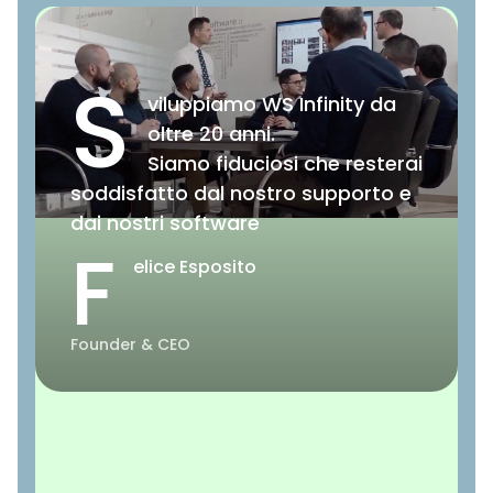
S
viluppiamo WS Infinity da
oltre 20 anni.
Siamo fiduciosi che resterai
soddisfatto dal nostro supporto e
dai nostri software
F
elice Esposito
Founder & CEO