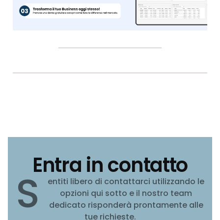
Entra in contatto
S
entiti libero di contattarci utilizzando le
opzioni qui sotto e il nostro team
dedicato risponderà prontamente alle
tue richieste.