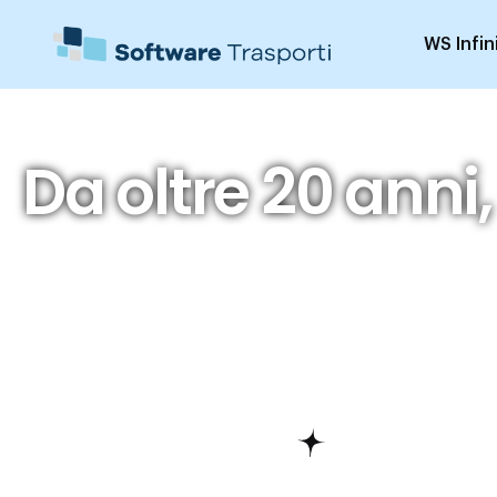
WS Infin
Da oltre 20 anni