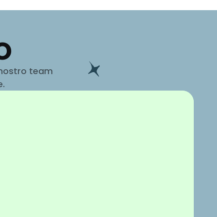
o
l nostro team
e.