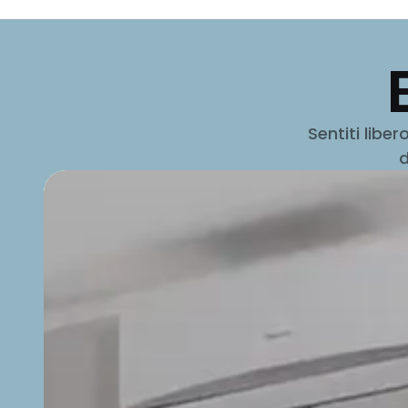
Sentiti libe
d