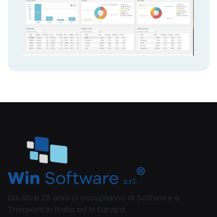
Da oltre 20 anni ci occupiamo di Software e
Trasporti in Italia ed in Europa