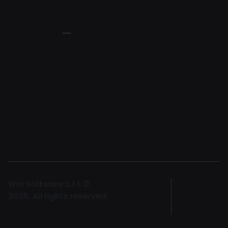
WS Infinity
Funzionalità
Benefici
Richiedi Info
Consulenza
Consulenza Strategica
Controllo di Gestione
Contatti
Risorse
Blog
Consigli
Guide Tutorial
Win Software S.r.l. ©
2025. All rights reserved.
Privacy Policy
Cookies